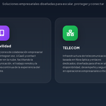
Soluciones empresariales diseñadas para escalar, proteger y conectar
ilidad
TELECOM
ciones de colaboración empresarial
integran voz, UCaaS y contact
Infraestructura de telecomunicaci
er en la nube, facilitando la
basada en fibra óptica y enlaces
nicación, el trabajo remoto y la
dedicados, diseñada para ofrecer al
ra continua de la experiencia del
disponibilidad, desempeño y segur
nte.
en operaciones empresariales crític