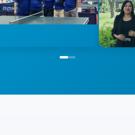
Crecimiento profe
Plan de carrera y certifica
eres tú
odos.