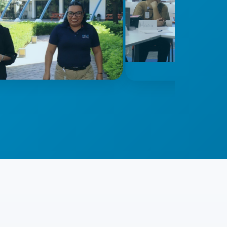
sional
ciones.