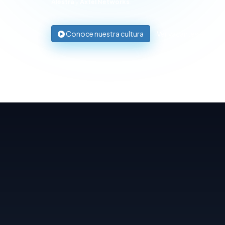
Alestra
y
Axtel Networks
.
Conoce nuestra cultura
Ver vacantes