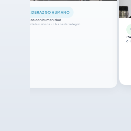
COMPROMISO
Cumpliendo con mi palabra para generar confianza.
Orientación a resultados con ética y excelencia.
Crece
Actuand