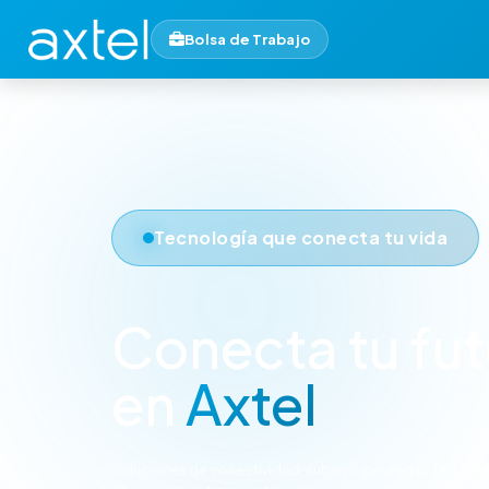
Bolsa de Trabajo
Tecnología que conecta tu vida
Conecta tu fu
en
Axtel
Soluciones de conectividad, nube y ciberseguridad para