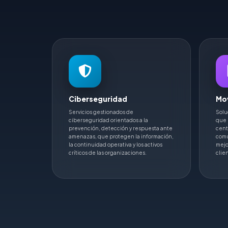
Ciberseguridad
Mov
Servicios gestionados de
Solu
ciberseguridad orientados a la
que 
prevención, detección y respuesta ante
cent
amenazas, que protegen la información,
comu
la continuidad operativa y los activos
mejo
críticos de las organizaciones.
clie