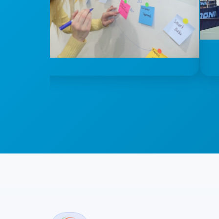
Familia
Colaboración donde cada voz cuenta.
Axtel 
Somos t